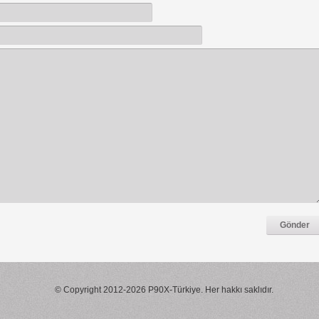
© Copyright 2012-2026 P90X-Türkiye. Her hakkı saklıdır.