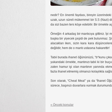
nedir? En önemli faydası, bireyin üzerindek
uzak, uzun süreli mükemmel bir S.S (Nazi) diy
da sizi bazen ters köşe edebilir. Bir örnekle 
Örneğin 4 arkadaş bir mantıcıya gittiniz. İyi m
başka bir yiyecek çeşidi de pek bulunmaz. Şimd
alacakları iken, sizin kara kara düşüncele
değildir, hem de o mantı ustasına hakarettir!
Tabii burada ihanet öğününüzü, “b*kunu çıka
yukarıdaki örnekte, mantınızı tabii ki bir bu
zaten hamur işi olan mantının yanında ekm
fazla ihanet etmemiş olmanızı kolaylıkla sağla
Son olarak, “Cheat Meal” ya da “İhanet Öğü
sürece, başınızı duvarlara vurmak durumunda 
« Önceki konular