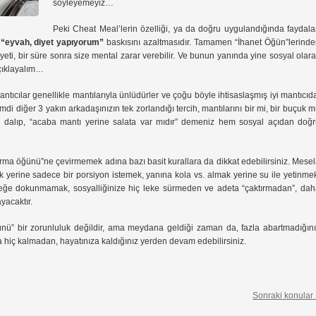
söyleyemeyiz…
Peki Cheat Meal’lerin özelliği, ya da doğru uygulandığında faydala
i
“eyvah, diyet yapıyorum”
baskısını azaltmasıdır. Tamamen “İhanet Öğün”lerind
eti, bir süre sonra size mental zarar verebilir. Ve bunun yanında yine sosyal olar
açıklayalım…
antıcılar genellikle mantılarıyla ünlüdürler ve çoğu böyle ihtisaslaşmış iyi mantıcıd
i diğer 3 yakın arkadaşınızın tek zorlandığı tercih, mantılarını bir mi, bir buçuk 
re dalıp, “acaba mantı yerine salata var mıdır” demeniz hem sosyal açıdan doğ
rma öğünü”ne çevirmemek adına bazı basit kurallara da dikkat edebilirsiniz. Mese
çuk yerine sadece bir porsiyon istemek, yanına kola vs. almak yerine su ile yetinme
eğe dokunmamak, sosyalliğinize hiç leke sürmeden ve adeta “çaktırmadan”, da
yacaktır.
nü” bir zorunluluk değildir, ama meydana geldiği zaman da, fazla abartmadığın
hiç kalmadan, hayatınıza kaldığınız yerden devam edebilirsiniz.
Sonraki konular