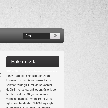
Hakkımızda
P90X-TR: Türkiye'yi forma sokan site!
me
P90X, sadece fazla kilolarınızdan
y”
kurtulmanızı ve vücudunuzu forma
sokmanızı değil, tümüyle hayatınızı
değiştirmenizi garanti eden, üstelik de
ir
bunları sadece 90 gün içerisinde
ı
yapacak olan, dünyada 10 milyonu
ü
aşkın kişi tarafından %100 başarıyla
zi