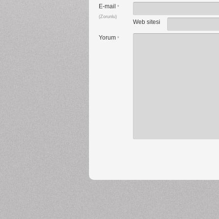
E-mail
*
(Zorunlu)
Web sitesi
Yorum
*