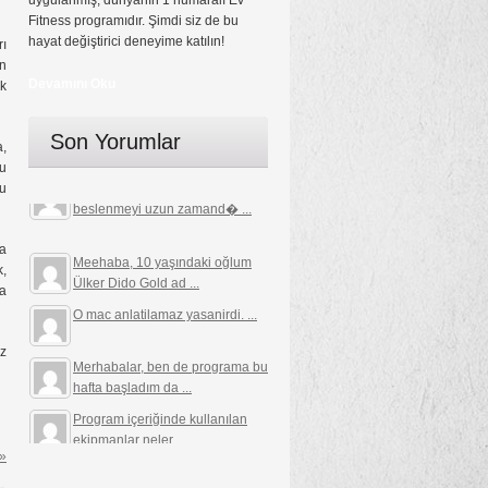
uygulanmış, dünyanın 1 numaralı Ev
Fitness programıdır. Şimdi siz de bu
hayat değiştirici deneyime katılın!
rı
en
Devamını Oku
ak
Son Yorumlar
a,
mu
hocam merhaba. normal 16:8
ru
beslenmeyi uzun zamand� ...
la
Meehaba, 10 yaşındaki oğlum
k,
Ülker Dido Gold ad ...
ha
O mac anlatilamaz yasanirdi. ...
ız
Merhabalar, ben de programa bu
hafta başladım da ...
Program içeriğinde kullanılan
ekipmanlar neler ...
 »
Kitabın merakla bekliyorum
Türkçeye çevrilmesi ...