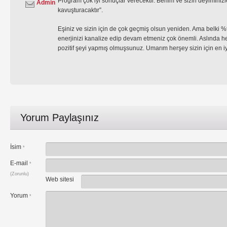
Program çok iyi sonuçlar verecektir. Benim ve sizin deyiminizle 
Admin
kavuşturacaktır”.
Eşiniz ve sizin için de çok geçmiş olsun yeniden. Ama belki %
enerjinizi kanalize edip devam etmeniz çok önemli. Aslında h
pozitif şeyi yapmış olmuşsunuz. Umarım herşey sizin için en iyi
Yorum Paylaşınız
İsim
*
E-mail
*
(Zorunlu)
Web sitesi
Yorum
*