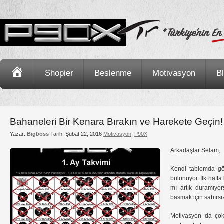
Ana
Shopier
Beslenme
Motivasyon
B
Sayfa
Bahaneleri Bir Kenara Bırakın ve Harekete Geçin!
Yazar:
Bigboss
Tarih:
Şubat 22, 2016
Motivasyon
,
P90X
Arkadaşlar Selam,
Kendi tablomda gö
bulunuyor. İlk hafta
mı artık duramıyor
basmak için sabırsı
Motivasyon da çok 