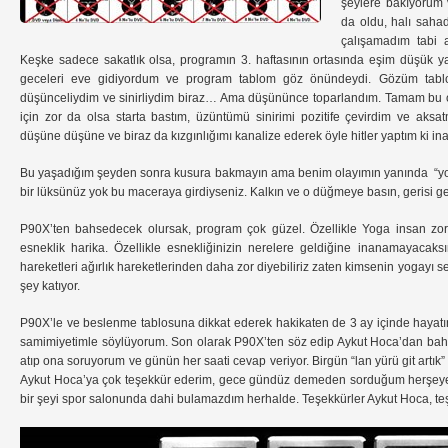
şeylere bakıyorum
da oldu, halı saha
çalışamadım tabi 
Keşke sadece sakatlık olsa, programın 3. haftasının ortasında eşim düşük ya
geceleri eve gidiyordum ve program tablom göz önündeydi. Gözüm tabloy
düşünceliydim ve sinirliydim biraz… Ama düşününce toparlandım. Tamam bu o
için zor da olsa starta bastım, üzüntümü sinirimi pozitife çevirdim ve aks
düşüne düşüne ve biraz da kızgınlığımı kanalize ederek öyle hitler yaptım ki i
Bu yaşadığım şeyden sonra kusura bakmayın ama benim olayımın yanında “yo
bir lüksünüz yok bu maceraya girdiyseniz. Kalkın ve o düğmeye basın, gerisi gel
P90X’ten bahsedecek olursak, program çok güzel. Özellikle Yoga insan zor
esneklik harika. Özellikle esnekliğinizin nerelere geldiğine inanamayacaksı
hareketleri ağırlık hareketlerinden daha zor diyebiliriz zaten kimsenin yogay
şey katıyor.
P90X’le ve beslenme tablosuna dikkat ederek hakikaten de 3 ay içinde hayatın
samimiyetimle söylüyorum. Son olarak P90X’ten söz edip Aykut Hoca’dan ba
atıp ona soruyorum ve günün her saati cevap veriyor. Birgün “lan yürü git artık”
Aykut Hoca’ya çok teşekkür ederim, gece gündüz demeden sorduğum herşeye 
bir şeyi spor salonunda dahi bulamazdım herhalde. Teşekkürler Aykut Hoca, te