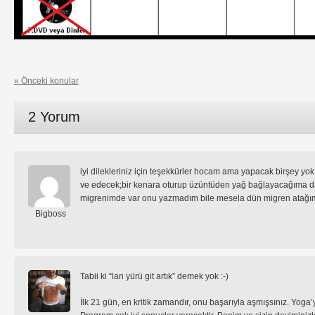
« Önceki konular
2 Yorum
iyi dilekleriniz için teşekkürler hocam ama yapacak birşey yo
ve edecek;bir kenara oturup üzüntüden yağ bağlayacağıma daha
migrenimde var onu yazmadım bile mesela dün migren atağı
Bigboss
Tabii ki “lan yürü git artık” demek yok :-)
İlk 21 gün, en kritik zamandır, onu başarıyla aşmışsınız. Yog