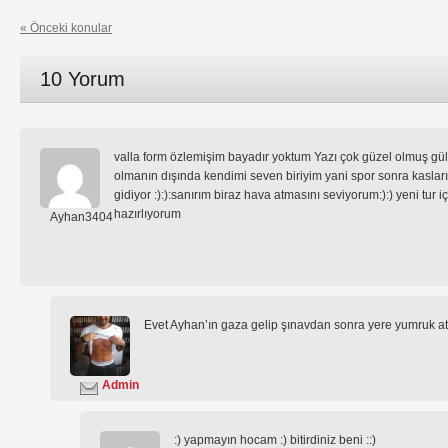
« Önceki konular
10 Yorum
valla form özlemişim bayadır yoktum Yazı çok güzel olmuş gül
olmanın dışında kendimi seven biriyim yani spor sonra kasla
gidiyor :):):sanırım biraz hava atmasını seviyorum:):) yeni tur
hazırlıyorum
Ayhan3404
Evet Ayhan’ın gaza gelip şınavdan sonra yere yumruk atar
Admin
:) yapmayın hocam :) bitirdiniz beni ::)