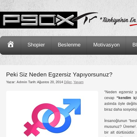
Ana
Shopier
Beslenme
Motivasyon
B
Sayfa
Peki Siz Neden Egzersiz Yapıyorsunuz?
Yazar:
Admin
Tarih:
Ağustos 20, 2014
Diğer
,
Yaşam
“Neden egzersiz y
cevap
“kendim iç
aslında öyle değil
biraz daha sosyoloj
İnsanoğlunun “besl
musunuz? Üreme! A
bir alt dürtüsüdür