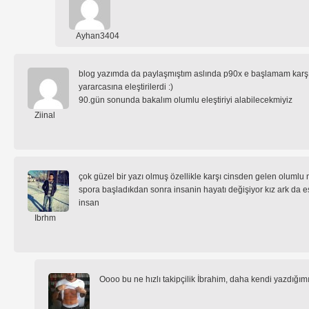
Ayhan3404
blog yazımda da paylaşmıştım aslında p90x e başlamam karşı c
yararcasına eleştirilerdi :)
90.gün sonunda bakalım olumlu eleştiriyi alabilecekmiyiz
Ziinal
çok güzel bir yazı olmuş özellikle karşı cinsden gelen olumlu 
spora başladıkdan sonra insanin hayatı değişiyor kız ark da e
insan
Ibrhm
Oooo bu ne hızlı takipçilik İbrahim, daha kendi yazdığı