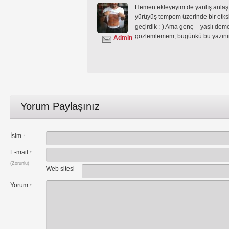
Hemen ekleyeyim de yanlış anlaşıl
yürüyüş tempom üzerinde bir etksi
geçirdik :-) Ama genç -- yaşlı deme
gözlemlemem, bugünkü bu yazının
Admin
Yorum Paylaşınız
İsim
*
E-mail
*
(Zorunlu)
Web sitesi
Yorum
*