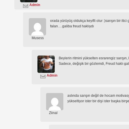
Admin
orada yürüyüş oldukça keyifli olur :)sarışın bir itic
falan….galiba freud haklıydı
Musess
Beylerin ritmini yükselten esrarengiz sarışın
Sadece, değişik bir gözlemdi, Freud haklı galib
Admin
aslında sarışın değil de hocam motivasy
yükseltiyor ister bir dişi ister başka birş
Ziinal