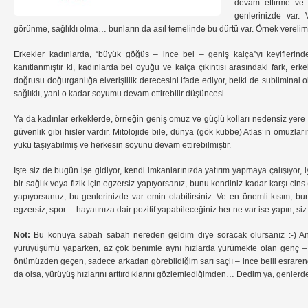
devam ettirme ve 
genlerinizde var.
görünme, sağlıklı olma… bunların da asıl temelinde bu dürtü var. Örnek verel
Erkekler kadınlarda, “büyük göğüs – ince bel – geniş kalça”yı keyiflerind
kanıtlanmıştır ki, kadınlarda bel oyuğu ve kalça çıkıntısı arasındaki fark, er
doğrusu doğurganlığa elverişlilik derecesini ifade ediyor, belki de subliminal o
sağlıklı, yani o kadar soyumu devam ettirebilir düşüncesi…
Ya da kadınlar erkeklerde, örneğin geniş omuz ve güçlü kolları nedensiz yere 
güvenlik gibi hisler vardır. Mitolojide bile, dünya (gök kubbe) Atlas’ın omuzlar
yükü taşıyabilmiş ve herkesin soyunu devam ettirebilmiştir.
İşte siz de bugün işe gidiyor, kendi imkanlarınızda yatırım yapmaya çalışıyor, i
bir sağlık veya fizik için egzersiz yapıyorsanız, bunu kendiniz kadar karşı cins (
yapıyorsunuz; bu genlerinizde var emin olabilirsiniz. Ve en önemli kısım, bun
egzersiz, spor… hayatınıza dair pozitif yapabileceğiniz her ne var ise yapın, siz 
Not:
Bu konuya sabah sabah nereden geldim diye soracak olursanız :-) A
yürüyüşümü yaparken, az çok benimle aynı hızlarda yürümekte olan genç – 
önümüzden geçen, sadece arkadan görebildiğim sarı saçlı – ince belli esrareng
da olsa, yürüyüş hızlarını arttırdıklarını gözlemlediğimden… Dedim ya, genlerd